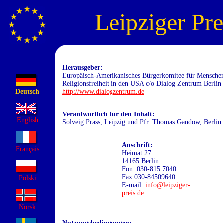
Leipziger Pre
Herausgeber:
Europäisch-Amerikanisches Bürgerkomitee für Menschen
Religionsfreiheit in den USA c/o Dialog Zentrum Berlin 
Deutsch
http://www.dialogzentrum.de
Verantwortlich für den Inhalt:
English
Solveig Prass, Leipzig und Pfr. Thomas Gandow, Berlin
Anschrift:
Français
Heimat 27
14165 Berlin
Fon: 030-815 7040
Fax:030-84509640
Polski
E-mail:
info@leipziger-
preis.de
Norsk
Nutzungsbedingungen: