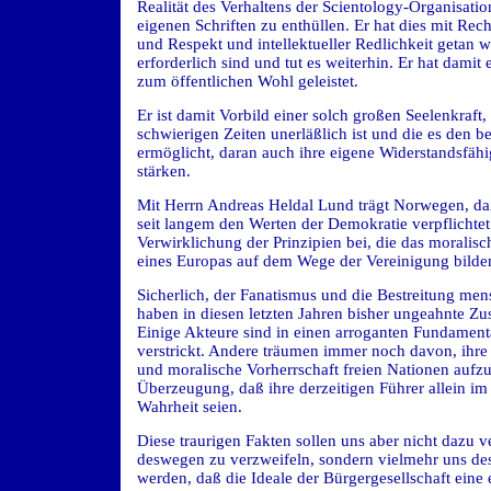
Realität des Verhaltens der Scientology-Organisatio
eigenen Schriften zu enthüllen. Er hat dies mit Rec
und Respekt und intellektueller Redlichkeit getan w
erforderlich sind und tut es weiterhin. Er hat damit 
zum öffentlichen Wohl geleistet.
Er ist damit Vorbild einer solch großen Seelenkraft, 
schwierigen Zeiten unerläßlich ist und die es den b
ermöglicht, daran auch ihre eigene Widerstandsfähi
stärken.
Mit Herrn Andreas Heldal Lund trägt Norwegen, da
seit langem den Werten der Demokratie verpflichtet 
Verwirklichung der Prinzipien bei, die das moralis
eines Europas auf dem Wege der Vereinigung bilde
Sicherlich, der Fanatismus und die Bestreitung men
haben in diesen letzten Jahren bisher ungeahnte Zus
Einige Akteure sind in einen arroganten Fundament
verstrickt. Andere träumen immer noch davon, ihr
und moralische Vorherrschaft freien Nationen aufzu
Überzeugung, daß ihre derzeitigen Führer allein im 
Wahrheit seien.
Diese traurigen Fakten sollen uns aber nicht dazu ve
deswegen zu verzweifeln, sondern vielmehr uns de
werden, daß die Ideale der Bürgergesellschaft eine 