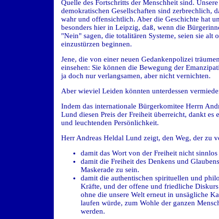
Quelle des Fortschritts der Menschheit sind. Unsere
demokratischen Gesellschaften sind zerbrechlich, da
wahr und offensichtlich. Aber die Geschichte hat un
besonders hier in Leipzig, daß, wenn die Bürgerin
"Nein" sagen, die totalitären Systeme, seien sie alt 
einzustürzen beginnen.
Jene, die von einer neuen Gedankenpolizei träumen,
einsehen: Sie können die Bewegung der Emanzipati
ja doch nur verlangsamen, aber nicht vernichten.
Aber wieviel Leiden könnten unterdessen vermied
Indem das internationale Bürgerkomitee Herrn And
Lund diesen Preis der Freiheit überreicht, dankt es 
und leuchtenden Persönlichkeit.
Herr Andreas Heldal Lund zeigt, den Weg, der zu ve
damit das Wort von der Freiheit nicht sinnlos 
damit die Freiheit des Denkens und Glaubens
Maskerade zu sein.
damit die authentischen spirituellen und phi
Kräfte, und der offene und friedliche Diskurs
ohne die unsere Welt erneut in unsägliche K
laufen würde, zum Wohle der ganzen Menschh
werden.