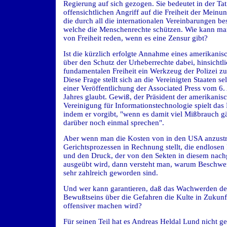
Regierung auf sich gezogen. Sie bedeutet in der Tat
offensichtlichen Angriff auf die Freiheit der Mein
die durch all die internationalen Vereinbarungen best
welche die Menschenrechte schützen. Wie kann ma
von Freiheit reden, wenn es eine Zensur gibt?
Ist die kürzlich erfolgte Annahme eines amerikanis
über den Schutz der Urheberrechte dabei, hinsichtli
fundamentalen Freiheit ein Werkzeug der Polizei z
Diese Frage stellt sich an die Vereinigten Staaten s
einer Veröffentlichung der Associated Press vom 6. 
Jahres glaubt. Gewiß, der Präsident der amerikanis
Vereinigung für Informationstechnologie spielt das 
indem er vorgibt, "wenn es damit viel Mißbrauch 
darüber noch einmal sprechen".
Aber wenn man die Kosten von in den USA anzust
Gerichtsprozessen in Rechnung stellt, die endlosen
und den Druck, der von den Sekten in diesem nach
ausgeübt wird, dann versteht man, warum Beschwe
sehr zahlreich geworden sind.
Und wer kann garantieren, daß das Wachwerden de
Bewußtseins über die Gefahren die Kulte in Zukunf
offensiver machen wird?
Für seinen Teil hat es Andreas Heldal Lund nicht ge