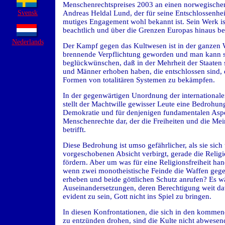
Menschenrechtspreises 2003 an einen norwegische
Svensk
Andreas Heldal Lund, der für seine Entschlossenhei
mutiges Engagement wohl bekannt ist. Sein Werk ist
beachtlich und über die Grenzen Europas hinaus be
Nederlands
Der Kampf gegen das Kultwesen ist in der ganzen 
brennende Verpflichtung geworden und man kann 
beglückwünschen, daß in der Mehrheit der Staaten 
und Männer erhoben haben, die entschlossen sind, 
Formen von totalitären Systemen zu bekämpfen.
In der gegenwärtigen Unordnung der international
stellt der Machtwille gewisser Leute eine Bedrohung
Demokratie und für denjenigen fundamentalen Asp
Menschenrechte dar, der die Freiheiten und die Mei
betrifft.
Diese Bedrohung ist umso gefährlicher, als sie sich 
vorgeschobenen Absicht verbirgt, gerade die Religi
fördern. Aber um was für eine Religionsfreiheit hand
wenn zwei monotheistische Feinde die Waffen geg
erheben und beide göttlichen Schutz anrufen? Es wä
Auseinandersetzungen, deren Berechtigung weit dav
evident zu sein, Gott nicht ins Spiel zu bringen.
In diesen Konfrontationen, die sich in den komm
zu entzünden drohen, sind die Kulte nicht abwesen